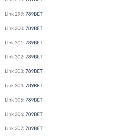
Link 299:
789BET
Link 300:
789BET
Link 301:
789BET
Link 302:
789BET
Link 303:
789BET
Link 304:
789BET
Link 305:
789BET
Link 306:
789BET
Link 307:
789BET