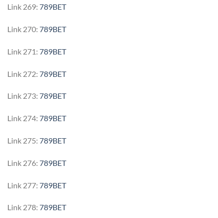
Link 269:
789BET
Link 270:
789BET
Link 271:
789BET
Link 272:
789BET
Link 273:
789BET
Link 274:
789BET
Link 275:
789BET
Link 276:
789BET
Link 277:
789BET
Link 278:
789BET