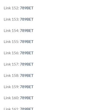
Link 152:
789BET
Link 153:
789BET
Link 154:
789BET
Link 155:
789BET
Link 156:
789BET
Link 157:
789BET
Link 158:
789BET
Link 159:
789BET
Link 160:
789BET
Link 161:
789BET