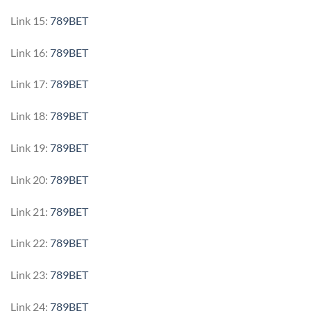
Link 15:
789BET
Link 16:
789BET
Link 17:
789BET
Link 18:
789BET
Link 19:
789BET
Link 20:
789BET
Link 21:
789BET
Link 22:
789BET
Link 23:
789BET
Link 24:
789BET