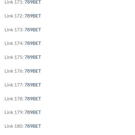
Link 171:
789BET
Link 172:
789BET
Link 173:
789BET
Link 174:
789BET
Link 175:
789BET
Link 176:
789BET
Link 177:
789BET
Link 178:
789BET
Link 179:
789BET
Link 180:
789BET