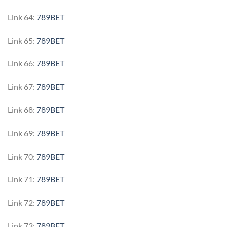
Link 64:
789BET
Link 65:
789BET
Link 66:
789BET
Link 67:
789BET
Link 68:
789BET
Link 69:
789BET
Link 70:
789BET
Link 71:
789BET
Link 72:
789BET
Link 73:
789BET