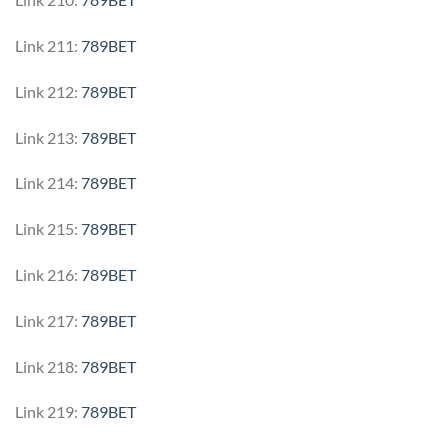
Link 211:
789BET
Link 212:
789BET
Link 213:
789BET
Link 214:
789BET
Link 215:
789BET
Link 216:
789BET
Link 217:
789BET
Link 218:
789BET
Link 219:
789BET