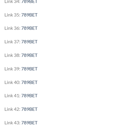
Link 34:
789BET
Link 35:
789BET
Link 36:
789BET
Link 37:
789BET
Link 38:
789BET
Link 39:
789BET
Link 40:
789BET
Link 41:
789BET
Link 42:
789BET
Link 43:
789BET