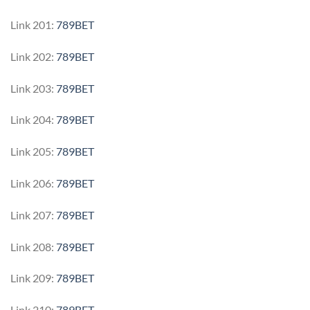
Link 201:
789BET
Link 202:
789BET
Link 203:
789BET
Link 204:
789BET
Link 205:
789BET
Link 206:
789BET
Link 207:
789BET
Link 208:
789BET
Link 209:
789BET
Link 210:
789BET