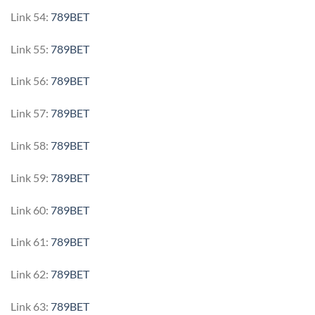
Link 54:
789BET
Link 55:
789BET
Link 56:
789BET
Link 57:
789BET
Link 58:
789BET
Link 59:
789BET
Link 60:
789BET
Link 61:
789BET
Link 62:
789BET
Link 63:
789BET