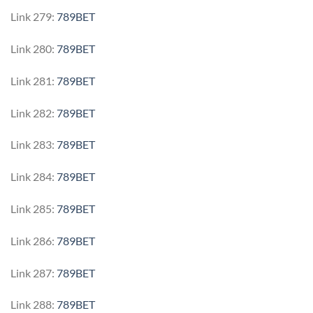
Link 279:
789BET
Link 280:
789BET
Link 281:
789BET
Link 282:
789BET
Link 283:
789BET
Link 284:
789BET
Link 285:
789BET
Link 286:
789BET
Link 287:
789BET
Link 288:
789BET