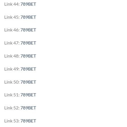
Link 44:
789BET
Link 45:
789BET
Link 46:
789BET
Link 47:
789BET
Link 48:
789BET
Link 49:
789BET
Link 50:
789BET
Link 51:
789BET
Link 52:
789BET
Link 53:
789BET