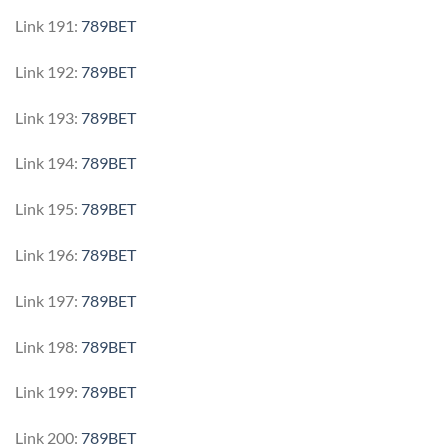
Link 191:
789BET
Link 192:
789BET
Link 193:
789BET
Link 194:
789BET
Link 195:
789BET
Link 196:
789BET
Link 197:
789BET
Link 198:
789BET
Link 199:
789BET
Link 200:
789BET