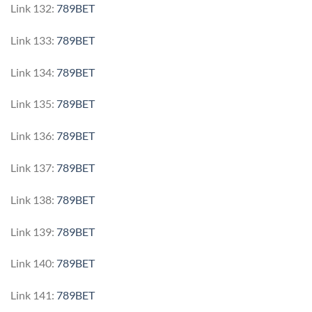
Link 132:
789BET
Link 133:
789BET
Link 134:
789BET
Link 135:
789BET
Link 136:
789BET
Link 137:
789BET
Link 138:
789BET
Link 139:
789BET
Link 140:
789BET
Link 141:
789BET