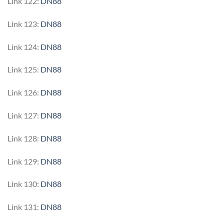
Link 122:
DN88
Link 123:
DN88
Link 124:
DN88
Link 125:
DN88
Link 126:
DN88
Link 127:
DN88
Link 128:
DN88
Link 129:
DN88
Link 130:
DN88
Link 131:
DN88