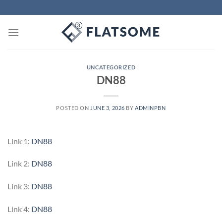
Skip
to
content
UNCATEGORIZED
DN88
POSTED ON
JUNE 3, 2026
BY
ADMINPBN
Link 1:
DN88
Link 2:
DN88
Link 3:
DN88
Link 4:
DN88