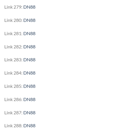
Link 279:
DN88
Link 280:
DN88
Link 281:
DN88
Link 282:
DN88
Link 283:
DN88
Link 284:
DN88
Link 285:
DN88
Link 286:
DN88
Link 287:
DN88
Link 288:
DN88