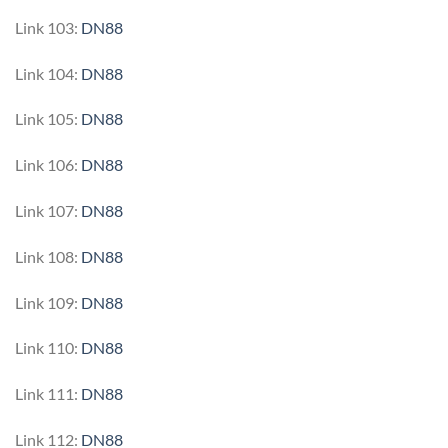
Link 103:
DN88
Link 104:
DN88
Link 105:
DN88
Link 106:
DN88
Link 107:
DN88
Link 108:
DN88
Link 109:
DN88
Link 110:
DN88
Link 111:
DN88
Link 112:
DN88