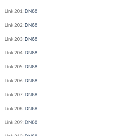
Link 201:
DN88
Link 202:
DN88
Link 203:
DN88
Link 204:
DN88
Link 205:
DN88
Link 206:
DN88
Link 207:
DN88
Link 208:
DN88
Link 209:
DN88
Link 210:
DN88