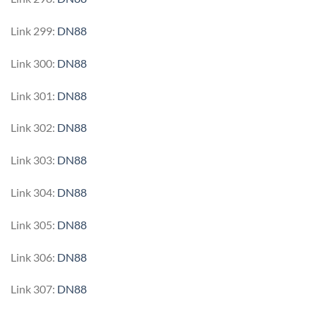
Link 299:
DN88
Link 300:
DN88
Link 301:
DN88
Link 302:
DN88
Link 303:
DN88
Link 304:
DN88
Link 305:
DN88
Link 306:
DN88
Link 307:
DN88