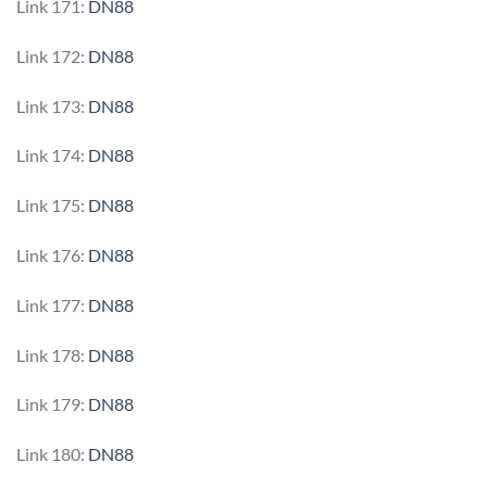
Link 171:
DN88
Link 172:
DN88
Link 173:
DN88
Link 174:
DN88
Link 175:
DN88
Link 176:
DN88
Link 177:
DN88
Link 178:
DN88
Link 179:
DN88
Link 180:
DN88