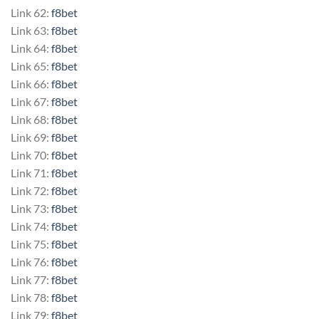
Link 62:
f8bet
Link 63:
f8bet
Link 64:
f8bet
Link 65:
f8bet
Link 66:
f8bet
Link 67:
f8bet
Link 68:
f8bet
Link 69:
f8bet
Link 70:
f8bet
Link 71:
f8bet
Link 72:
f8bet
Link 73:
f8bet
Link 74:
f8bet
Link 75:
f8bet
Link 76:
f8bet
Link 77:
f8bet
Link 78:
f8bet
Link 79:
f8bet