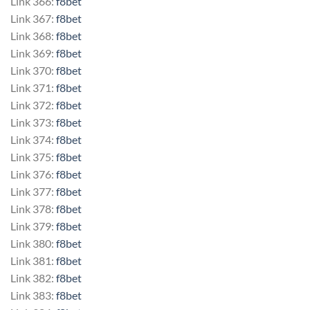
Link 366:
f8bet
Link 367:
f8bet
Link 368:
f8bet
Link 369:
f8bet
Link 370:
f8bet
Link 371:
f8bet
Link 372:
f8bet
Link 373:
f8bet
Link 374:
f8bet
Link 375:
f8bet
Link 376:
f8bet
Link 377:
f8bet
Link 378:
f8bet
Link 379:
f8bet
Link 380:
f8bet
Link 381:
f8bet
Link 382:
f8bet
Link 383:
f8bet