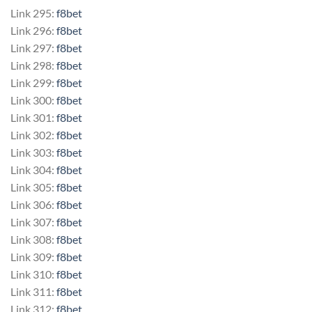
Link 295:
f8bet
Link 296:
f8bet
Link 297:
f8bet
Link 298:
f8bet
Link 299:
f8bet
Link 300:
f8bet
Link 301:
f8bet
Link 302:
f8bet
Link 303:
f8bet
Link 304:
f8bet
Link 305:
f8bet
Link 306:
f8bet
Link 307:
f8bet
Link 308:
f8bet
Link 309:
f8bet
Link 310:
f8bet
Link 311:
f8bet
Link 312:
f8bet