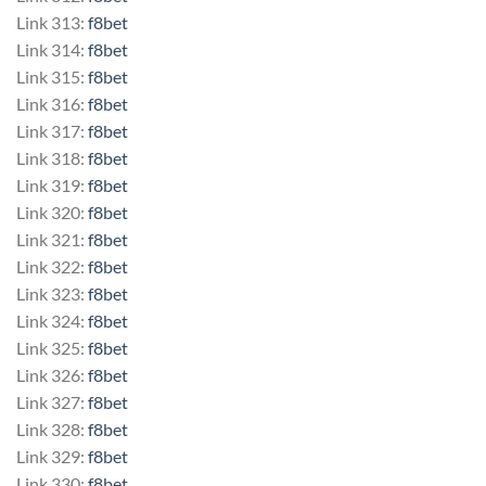
Link 313:
f8bet
Link 314:
f8bet
Link 315:
f8bet
Link 316:
f8bet
Link 317:
f8bet
Link 318:
f8bet
Link 319:
f8bet
Link 320:
f8bet
Link 321:
f8bet
Link 322:
f8bet
Link 323:
f8bet
Link 324:
f8bet
Link 325:
f8bet
Link 326:
f8bet
Link 327:
f8bet
Link 328:
f8bet
Link 329:
f8bet
Link 330:
f8bet