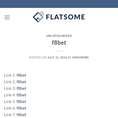
Skip
to
content
UNCATEGORIZED
f8bet
POSTED ON
JULY 12, 2026
BY
ADMINPBN
Link 1:
f8bet
Link 2:
f8bet
Link 3:
f8bet
Link 4:
f8bet
Link 5:
f8bet
Link 6:
f8bet
Link 7:
f8bet