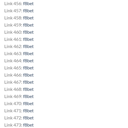
Link 456:
f8bet
Link 457:
f8bet
Link 458:
f8bet
Link 459:
f8bet
Link 460:
f8bet
Link 461:
f8bet
Link 462:
f8bet
Link 463:
f8bet
Link 464:
f8bet
Link 465:
f8bet
Link 466:
f8bet
Link 467:
f8bet
Link 468:
f8bet
Link 469:
f8bet
Link 470:
f8bet
Link 471:
f8bet
Link 472:
f8bet
Link 473:
f8bet