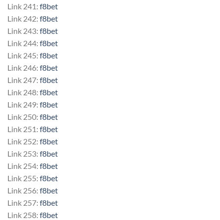
Link 241:
f8bet
Link 242:
f8bet
Link 243:
f8bet
Link 244:
f8bet
Link 245:
f8bet
Link 246:
f8bet
Link 247:
f8bet
Link 248:
f8bet
Link 249:
f8bet
Link 250:
f8bet
Link 251:
f8bet
Link 252:
f8bet
Link 253:
f8bet
Link 254:
f8bet
Link 255:
f8bet
Link 256:
f8bet
Link 257:
f8bet
Link 258:
f8bet