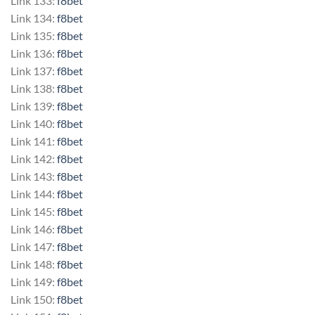
Link 133:
f8bet
Link 134:
f8bet
Link 135:
f8bet
Link 136:
f8bet
Link 137:
f8bet
Link 138:
f8bet
Link 139:
f8bet
Link 140:
f8bet
Link 141:
f8bet
Link 142:
f8bet
Link 143:
f8bet
Link 144:
f8bet
Link 145:
f8bet
Link 146:
f8bet
Link 147:
f8bet
Link 148:
f8bet
Link 149:
f8bet
Link 150:
f8bet