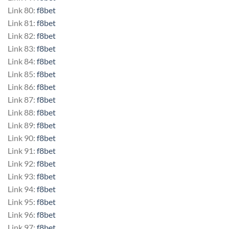
Link 80:
f8bet
Link 81:
f8bet
Link 82:
f8bet
Link 83:
f8bet
Link 84:
f8bet
Link 85:
f8bet
Link 86:
f8bet
Link 87:
f8bet
Link 88:
f8bet
Link 89:
f8bet
Link 90:
f8bet
Link 91:
f8bet
Link 92:
f8bet
Link 93:
f8bet
Link 94:
f8bet
Link 95:
f8bet
Link 96:
f8bet
Link 97:
f8bet