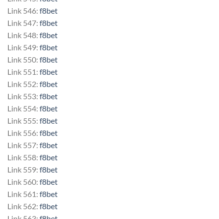
Link 546:
f8bet
Link 547:
f8bet
Link 548:
f8bet
Link 549:
f8bet
Link 550:
f8bet
Link 551:
f8bet
Link 552:
f8bet
Link 553:
f8bet
Link 554:
f8bet
Link 555:
f8bet
Link 556:
f8bet
Link 557:
f8bet
Link 558:
f8bet
Link 559:
f8bet
Link 560:
f8bet
Link 561:
f8bet
Link 562:
f8bet
Link 563:
f8bet