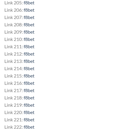
Link 205:
f8bet
Link 206:
f8bet
Link 207:
f8bet
Link 208:
f8bet
Link 209:
f8bet
Link 210:
f8bet
Link 211:
f8bet
Link 212:
f8bet
Link 213:
f8bet
Link 214:
f8bet
Link 215:
f8bet
Link 216:
f8bet
Link 217:
f8bet
Link 218:
f8bet
Link 219:
f8bet
Link 220:
f8bet
Link 221:
f8bet
Link 222:
f8bet