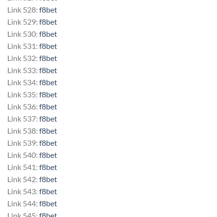
Link 528:
f8bet
Link 529:
f8bet
Link 530:
f8bet
Link 531:
f8bet
Link 532:
f8bet
Link 533:
f8bet
Link 534:
f8bet
Link 535:
f8bet
Link 536:
f8bet
Link 537:
f8bet
Link 538:
f8bet
Link 539:
f8bet
Link 540:
f8bet
Link 541:
f8bet
Link 542:
f8bet
Link 543:
f8bet
Link 544:
f8bet
Link 545:
f8bet