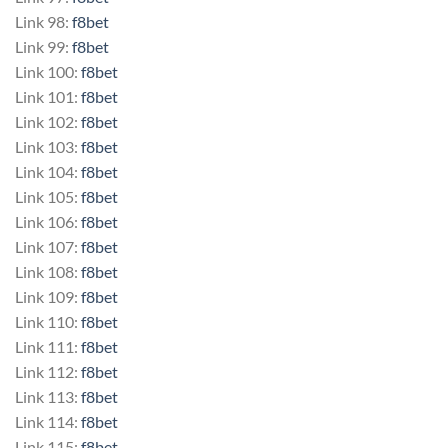
Link 98:
f8bet
Link 99:
f8bet
Link 100:
f8bet
Link 101:
f8bet
Link 102:
f8bet
Link 103:
f8bet
Link 104:
f8bet
Link 105:
f8bet
Link 106:
f8bet
Link 107:
f8bet
Link 108:
f8bet
Link 109:
f8bet
Link 110:
f8bet
Link 111:
f8bet
Link 112:
f8bet
Link 113:
f8bet
Link 114:
f8bet
Link 115:
f8bet