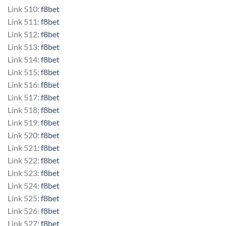
Link 510:
f8bet
Link 511:
f8bet
Link 512:
f8bet
Link 513:
f8bet
Link 514:
f8bet
Link 515:
f8bet
Link 516:
f8bet
Link 517:
f8bet
Link 518:
f8bet
Link 519:
f8bet
Link 520:
f8bet
Link 521:
f8bet
Link 522:
f8bet
Link 523:
f8bet
Link 524:
f8bet
Link 525:
f8bet
Link 526:
f8bet
Link 527:
f8bet