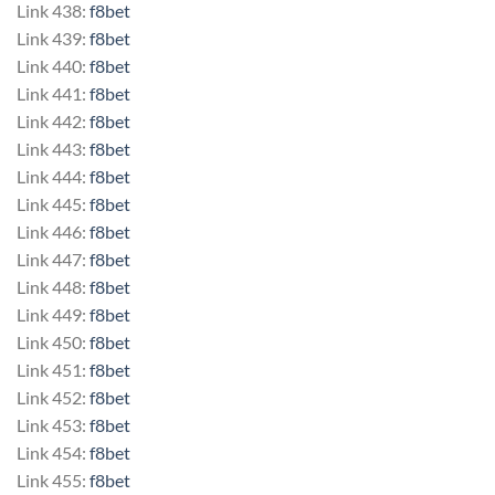
Link 438:
f8bet
Link 439:
f8bet
Link 440:
f8bet
Link 441:
f8bet
Link 442:
f8bet
Link 443:
f8bet
Link 444:
f8bet
Link 445:
f8bet
Link 446:
f8bet
Link 447:
f8bet
Link 448:
f8bet
Link 449:
f8bet
Link 450:
f8bet
Link 451:
f8bet
Link 452:
f8bet
Link 453:
f8bet
Link 454:
f8bet
Link 455:
f8bet