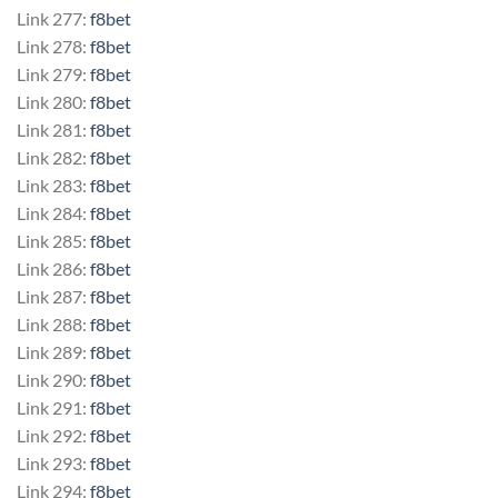
Link 277:
f8bet
Link 278:
f8bet
Link 279:
f8bet
Link 280:
f8bet
Link 281:
f8bet
Link 282:
f8bet
Link 283:
f8bet
Link 284:
f8bet
Link 285:
f8bet
Link 286:
f8bet
Link 287:
f8bet
Link 288:
f8bet
Link 289:
f8bet
Link 290:
f8bet
Link 291:
f8bet
Link 292:
f8bet
Link 293:
f8bet
Link 294:
f8bet