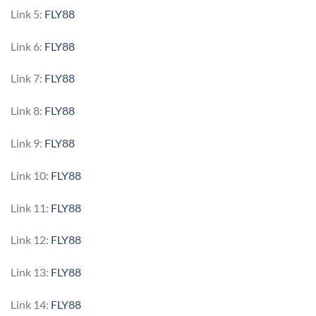
Link 5:
FLY88
Link 6:
FLY88
Link 7:
FLY88
Link 8:
FLY88
Link 9:
FLY88
Link 10:
FLY88
Link 11:
FLY88
Link 12:
FLY88
Link 13:
FLY88
Link 14:
FLY88