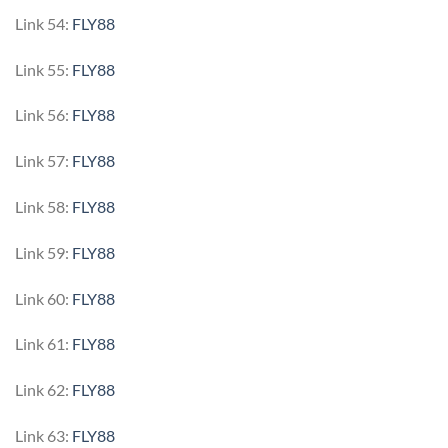
Link 54:
FLY88
Link 55:
FLY88
Link 56:
FLY88
Link 57:
FLY88
Link 58:
FLY88
Link 59:
FLY88
Link 60:
FLY88
Link 61:
FLY88
Link 62:
FLY88
Link 63:
FLY88