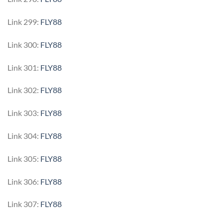
Link 299:
FLY88
Link 300:
FLY88
Link 301:
FLY88
Link 302:
FLY88
Link 303:
FLY88
Link 304:
FLY88
Link 305:
FLY88
Link 306:
FLY88
Link 307:
FLY88