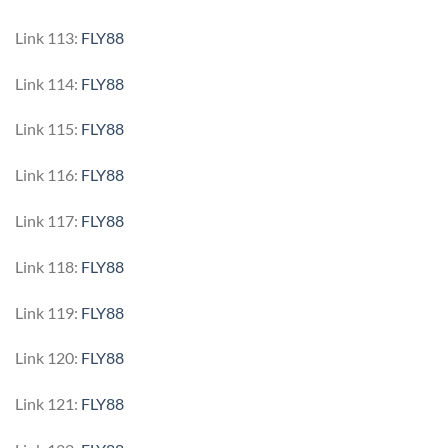
Link 113:
FLY88
Link 114:
FLY88
Link 115:
FLY88
Link 116:
FLY88
Link 117:
FLY88
Link 118:
FLY88
Link 119:
FLY88
Link 120:
FLY88
Link 121:
FLY88