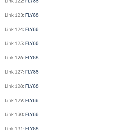
Link 122:
FLY88
Link 123:
FLY88
Link 124:
FLY88
Link 125:
FLY88
Link 126:
FLY88
Link 127:
FLY88
Link 128:
FLY88
Link 129:
FLY88
Link 130:
FLY88
Link 131:
FLY88