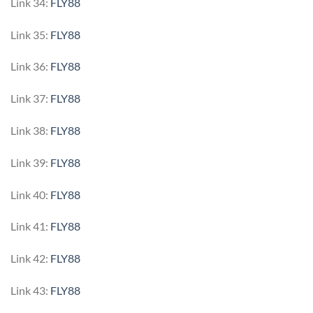
Link 34:
FLY88
Link 35:
FLY88
Link 36:
FLY88
Link 37:
FLY88
Link 38:
FLY88
Link 39:
FLY88
Link 40:
FLY88
Link 41:
FLY88
Link 42:
FLY88
Link 43:
FLY88