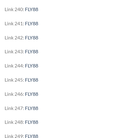
Link 240:
FLY88
Link 241:
FLY88
Link 242:
FLY88
Link 243:
FLY88
Link 244:
FLY88
Link 245:
FLY88
Link 246:
FLY88
Link 247:
FLY88
Link 248:
FLY88
Link 249:
FLY88