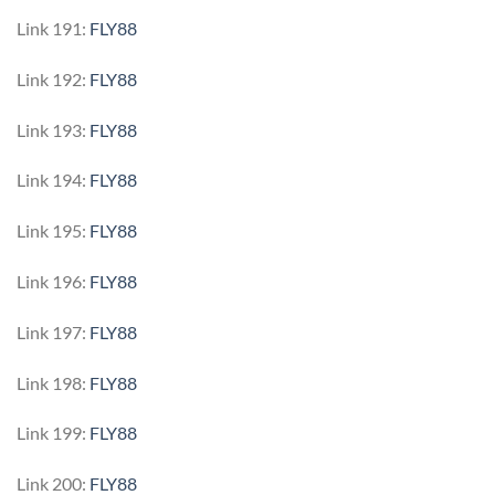
Link 191:
FLY88
Link 192:
FLY88
Link 193:
FLY88
Link 194:
FLY88
Link 195:
FLY88
Link 196:
FLY88
Link 197:
FLY88
Link 198:
FLY88
Link 199:
FLY88
Link 200:
FLY88