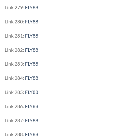
Link 279:
FLY88
Link 280:
FLY88
Link 281:
FLY88
Link 282:
FLY88
Link 283:
FLY88
Link 284:
FLY88
Link 285:
FLY88
Link 286:
FLY88
Link 287:
FLY88
Link 288:
FLY88