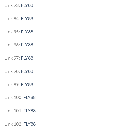
Link 93:
FLY88
Link 94:
FLY88
Link 95:
FLY88
Link 96:
FLY88
Link 97:
FLY88
Link 98:
FLY88
Link 99:
FLY88
Link 100:
FLY88
Link 101:
FLY88
Link 102:
FLY88