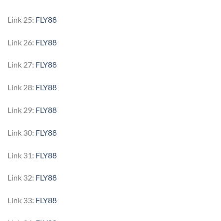
Link 25:
FLY88
Link 26:
FLY88
Link 27:
FLY88
Link 28:
FLY88
Link 29:
FLY88
Link 30:
FLY88
Link 31:
FLY88
Link 32:
FLY88
Link 33:
FLY88