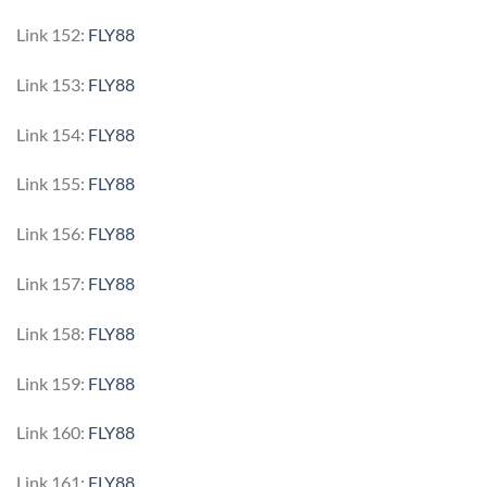
Link 152:
FLY88
Link 153:
FLY88
Link 154:
FLY88
Link 155:
FLY88
Link 156:
FLY88
Link 157:
FLY88
Link 158:
FLY88
Link 159:
FLY88
Link 160:
FLY88
Link 161:
FLY88