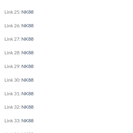
Link 25:
NK88
Link 26:
NK88
Link 27:
NK88
Link 28:
NK88
Link 29:
NK88
Link 30:
NK88
Link 31:
NK88
Link 32:
NK88
Link 33:
NK88