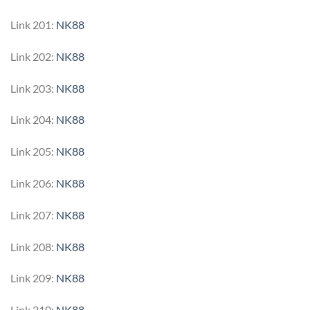
Link 201:
NK88
Link 202:
NK88
Link 203:
NK88
Link 204:
NK88
Link 205:
NK88
Link 206:
NK88
Link 207:
NK88
Link 208:
NK88
Link 209:
NK88
Link 210:
NK88