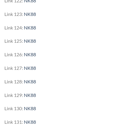
Link 122:
NK88
Link 123:
NK88
Link 124:
NK88
Link 125:
NK88
Link 126:
NK88
Link 127:
NK88
Link 128:
NK88
Link 129:
NK88
Link 130:
NK88
Link 131:
NK88