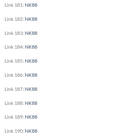
Link 181:
NK88
Link 182:
NK88
Link 183:
NK88
Link 184:
NK88
Link 185:
NK88
Link 186:
NK88
Link 187:
NK88
Link 188:
NK88
Link 189:
NK88
Link 190:
NK88