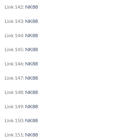
Link 142:
NK88
Link 143:
NK88
Link 144:
NK88
Link 145:
NK88
Link 146:
NK88
Link 147:
NK88
Link 148:
NK88
Link 149:
NK88
Link 150:
NK88
Link 151:
NK88