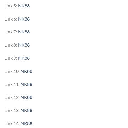
Link 5:
NK88
Link 6:
NK88
Link 7:
NK88
Link 8:
NK88
Link 9:
NK88
Link 10:
NK88
Link 11:
NK88
Link 12:
NK88
Link 13:
NK88
Link 14:
NK88