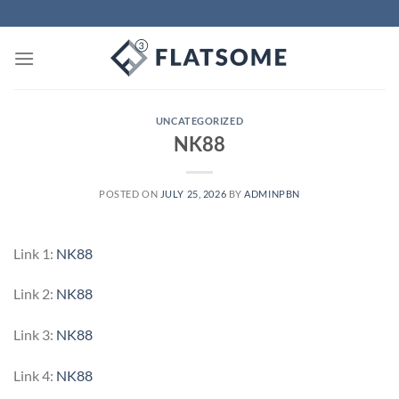
Skip
to
content
UNCATEGORIZED
NK88
POSTED ON
JULY 25, 2026
BY
ADMINPBN
Link 1:
NK88
Link 2:
NK88
Link 3:
NK88
Link 4:
NK88