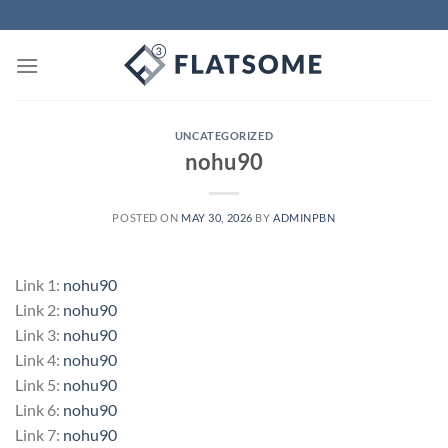
Skip
to
content
UNCATEGORIZED
nohu90
POSTED ON
MAY 30, 2026
BY
ADMINPBN
Link 1:
nohu90
Link 2:
nohu90
Link 3:
nohu90
Link 4:
nohu90
Link 5:
nohu90
Link 6:
nohu90
Link 7:
nohu90