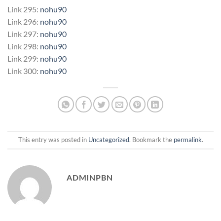
Link 295:
nohu90
Link 296:
nohu90
Link 297:
nohu90
Link 298:
nohu90
Link 299:
nohu90
Link 300:
nohu90
This entry was posted in
Uncategorized
. Bookmark the
permalink
.
ADMINPBN