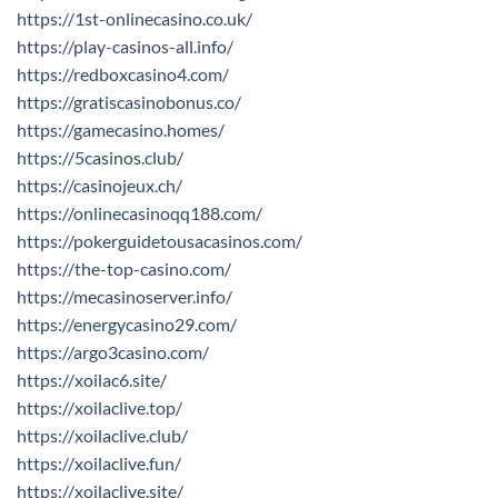
https://1st-onlinecasino.co.uk/
https://play-casinos-all.info/
https://redboxcasino4.com/
https://gratiscasinobonus.co/
https://gamecasino.homes/
https://5casinos.club/
https://casinojeux.ch/
https://onlinecasinoqq188.com/
https://pokerguidetousacasinos.com/
https://the-top-casino.com/
https://mecasinoserver.info/
https://energycasino29.com/
https://argo3casino.com/
https://xoilac6.site/
https://xoilaclive.top/
https://xoilaclive.club/
https://xoilaclive.fun/
https://xoilaclive.site/