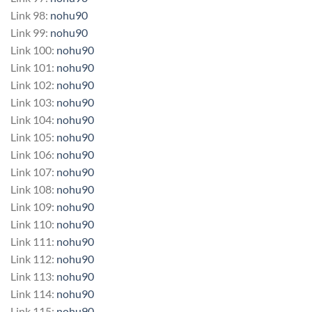
Link 98:
nohu90
Link 99:
nohu90
Link 100:
nohu90
Link 101:
nohu90
Link 102:
nohu90
Link 103:
nohu90
Link 104:
nohu90
Link 105:
nohu90
Link 106:
nohu90
Link 107:
nohu90
Link 108:
nohu90
Link 109:
nohu90
Link 110:
nohu90
Link 111:
nohu90
Link 112:
nohu90
Link 113:
nohu90
Link 114:
nohu90
Link 115:
nohu90