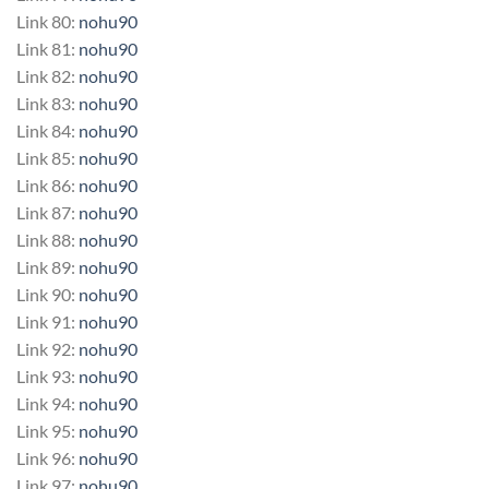
Link 80:
nohu90
Link 81:
nohu90
Link 82:
nohu90
Link 83:
nohu90
Link 84:
nohu90
Link 85:
nohu90
Link 86:
nohu90
Link 87:
nohu90
Link 88:
nohu90
Link 89:
nohu90
Link 90:
nohu90
Link 91:
nohu90
Link 92:
nohu90
Link 93:
nohu90
Link 94:
nohu90
Link 95:
nohu90
Link 96:
nohu90
Link 97:
nohu90