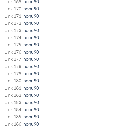
Link 169:
nohu90
Link 170:
nohu90
Link 171:
nohu90
Link 172:
nohu90
Link 173:
nohu90
Link 174:
nohu90
Link 175:
nohu90
Link 176:
nohu90
Link 177:
nohu90
Link 178:
nohu90
Link 179:
nohu90
Link 180:
nohu90
Link 181:
nohu90
Link 182:
nohu90
Link 183:
nohu90
Link 184:
nohu90
Link 185:
nohu90
Link 186:
nohu90