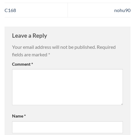
C168
nohu90
Leave a Reply
Your email address will not be published.
Required
fields are marked
*
Comment
*
Name
*