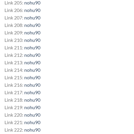
Link 205:
nohu90
Link 206:
nohu90
Link 207:
nohu90
Link 208:
nohu90
Link 209:
nohu90
Link 210:
nohu90
Link 211:
nohu90
Link 212:
nohu90
Link 213:
nohu90
Link 214:
nohu90
Link 215:
nohu90
Link 216:
nohu90
Link 217:
nohu90
Link 218:
nohu90
Link 219:
nohu90
Link 220:
nohu90
Link 221:
nohu90
Link 222:
nohu90