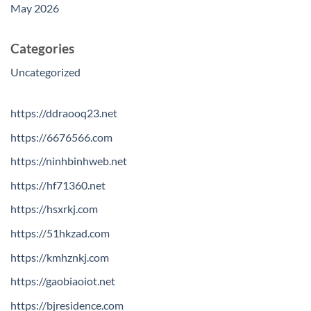
May 2026
Categories
Uncategorized
https://ddraooq23.net
https://6676566.com
https://ninhbinhweb.net
https://hf71360.net
https://hsxrkj.com
https://51hkzad.com
https://kmhznkj.com
https://gaobiaoiot.net
https://bjresidence.com