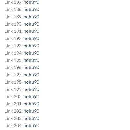
Link 187:
nohu90
Link 188:
nohu90
Link 189:
nohu90
Link 190:
nohu90
Link 191:
nohu90
Link 192:
nohu90
Link 193:
nohu90
Link 194:
nohu90
Link 195:
nohu90
Link 196:
nohu90
Link 197:
nohu90
Link 198:
nohu90
Link 199:
nohu90
Link 200:
nohu90
Link 201:
nohu90
Link 202:
nohu90
Link 203:
nohu90
Link 204:
nohu90