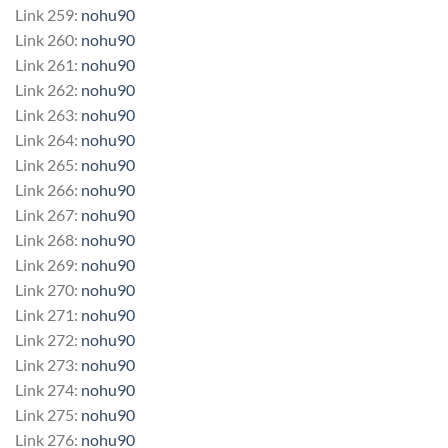
Link 259:
nohu90
Link 260:
nohu90
Link 261:
nohu90
Link 262:
nohu90
Link 263:
nohu90
Link 264:
nohu90
Link 265:
nohu90
Link 266:
nohu90
Link 267:
nohu90
Link 268:
nohu90
Link 269:
nohu90
Link 270:
nohu90
Link 271:
nohu90
Link 272:
nohu90
Link 273:
nohu90
Link 274:
nohu90
Link 275:
nohu90
Link 276:
nohu90