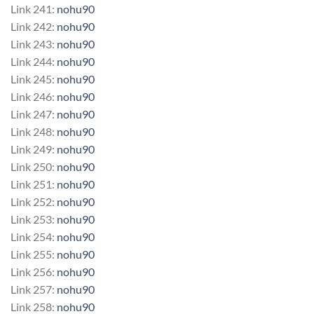
Link 241:
nohu90
Link 242:
nohu90
Link 243:
nohu90
Link 244:
nohu90
Link 245:
nohu90
Link 246:
nohu90
Link 247:
nohu90
Link 248:
nohu90
Link 249:
nohu90
Link 250:
nohu90
Link 251:
nohu90
Link 252:
nohu90
Link 253:
nohu90
Link 254:
nohu90
Link 255:
nohu90
Link 256:
nohu90
Link 257:
nohu90
Link 258:
nohu90