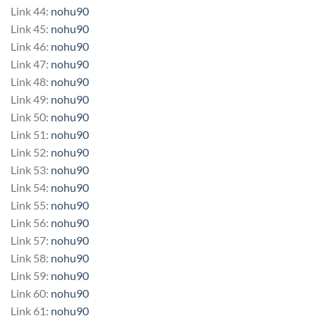
Link 44:
nohu90
Link 45:
nohu90
Link 46:
nohu90
Link 47:
nohu90
Link 48:
nohu90
Link 49:
nohu90
Link 50:
nohu90
Link 51:
nohu90
Link 52:
nohu90
Link 53:
nohu90
Link 54:
nohu90
Link 55:
nohu90
Link 56:
nohu90
Link 57:
nohu90
Link 58:
nohu90
Link 59:
nohu90
Link 60:
nohu90
Link 61:
nohu90