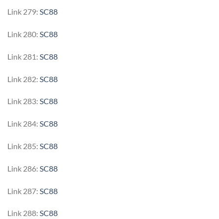
Link 279:
SC88
Link 280:
SC88
Link 281:
SC88
Link 282:
SC88
Link 283:
SC88
Link 284:
SC88
Link 285:
SC88
Link 286:
SC88
Link 287:
SC88
Link 288:
SC88