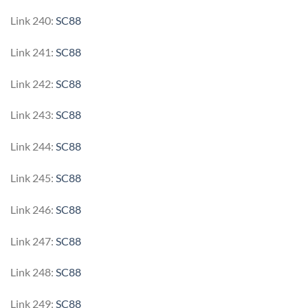
Link 240:
SC88
Link 241:
SC88
Link 242:
SC88
Link 243:
SC88
Link 244:
SC88
Link 245:
SC88
Link 246:
SC88
Link 247:
SC88
Link 248:
SC88
Link 249:
SC88