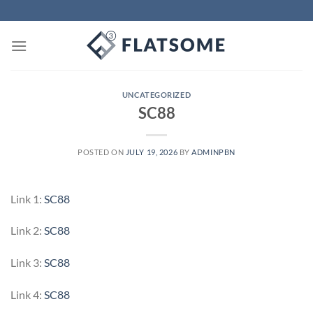
Skip
to
content
UNCATEGORIZED
SC88
POSTED ON
JULY 19, 2026
BY
ADMINPBN
Link 1:
SC88
Link 2:
SC88
Link 3:
SC88
Link 4:
SC88