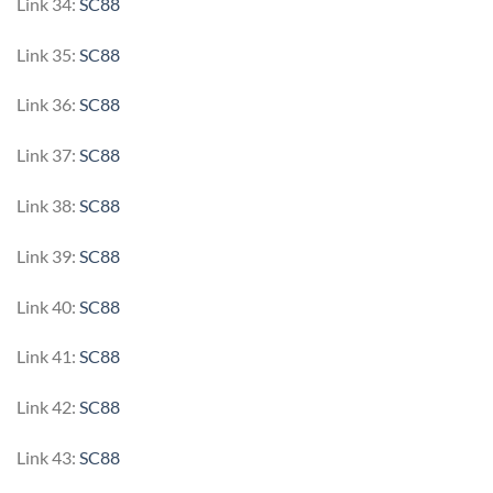
Link 34:
SC88
Link 35:
SC88
Link 36:
SC88
Link 37:
SC88
Link 38:
SC88
Link 39:
SC88
Link 40:
SC88
Link 41:
SC88
Link 42:
SC88
Link 43:
SC88