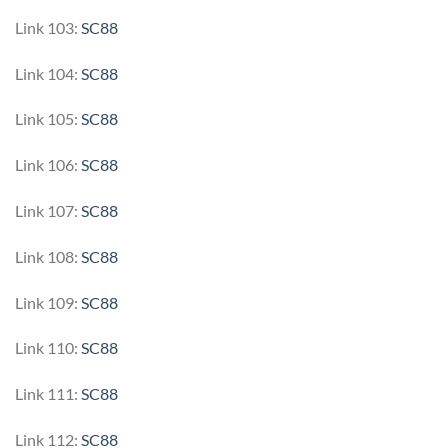
Link 103:
SC88
Link 104:
SC88
Link 105:
SC88
Link 106:
SC88
Link 107:
SC88
Link 108:
SC88
Link 109:
SC88
Link 110:
SC88
Link 111:
SC88
Link 112:
SC88