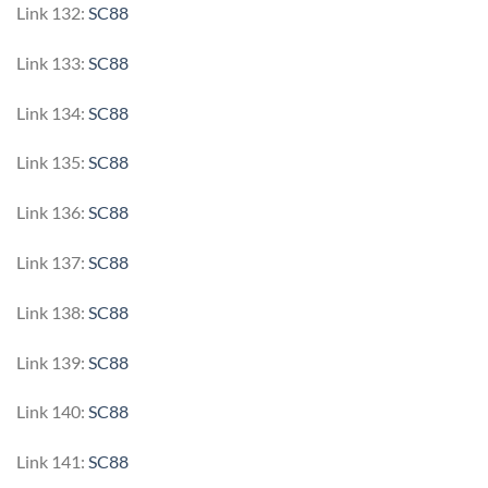
Link 132:
SC88
Link 133:
SC88
Link 134:
SC88
Link 135:
SC88
Link 136:
SC88
Link 137:
SC88
Link 138:
SC88
Link 139:
SC88
Link 140:
SC88
Link 141:
SC88