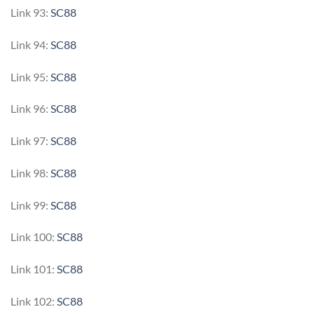
Link 93:
SC88
Link 94:
SC88
Link 95:
SC88
Link 96:
SC88
Link 97:
SC88
Link 98:
SC88
Link 99:
SC88
Link 100:
SC88
Link 101:
SC88
Link 102:
SC88