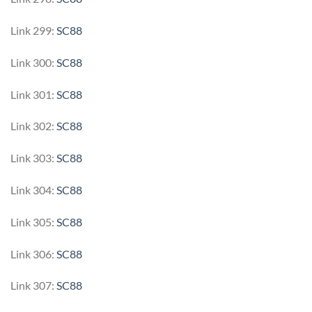
Link 299:
SC88
Link 300:
SC88
Link 301:
SC88
Link 302:
SC88
Link 303:
SC88
Link 304:
SC88
Link 305:
SC88
Link 306:
SC88
Link 307:
SC88