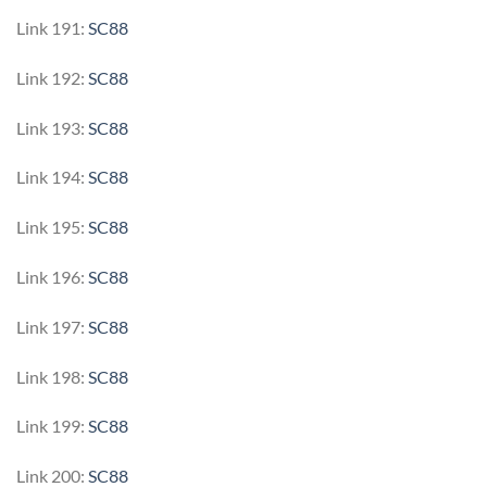
Link 191:
SC88
Link 192:
SC88
Link 193:
SC88
Link 194:
SC88
Link 195:
SC88
Link 196:
SC88
Link 197:
SC88
Link 198:
SC88
Link 199:
SC88
Link 200:
SC88