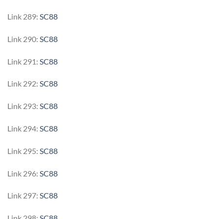
Link 289:
SC88
Link 290:
SC88
Link 291:
SC88
Link 292:
SC88
Link 293:
SC88
Link 294:
SC88
Link 295:
SC88
Link 296:
SC88
Link 297:
SC88
Link 298:
SC88