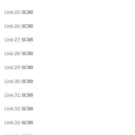
Link 25:
SC88
Link 26:
SC88
Link 27:
SC88
Link 28:
SC88
Link 29:
SC88
Link 30:
SC88
Link 31:
SC88
Link 32:
SC88
Link 33:
SC88