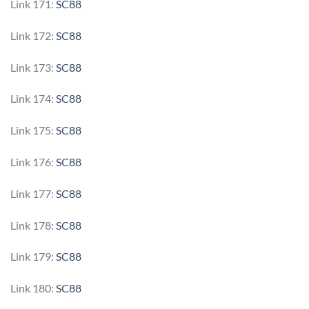
Link 171:
SC88
Link 172:
SC88
Link 173:
SC88
Link 174:
SC88
Link 175:
SC88
Link 176:
SC88
Link 177:
SC88
Link 178:
SC88
Link 179:
SC88
Link 180:
SC88