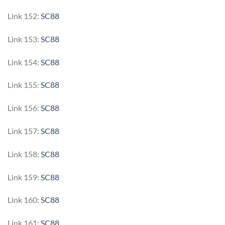
Link 152:
SC88
Link 153:
SC88
Link 154:
SC88
Link 155:
SC88
Link 156:
SC88
Link 157:
SC88
Link 158:
SC88
Link 159:
SC88
Link 160:
SC88
Link 161:
SC88