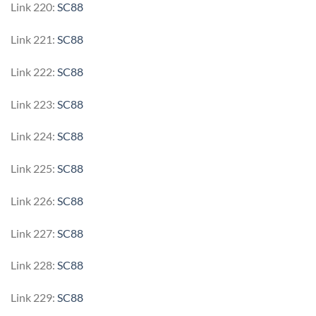
Link 220:
SC88
Link 221:
SC88
Link 222:
SC88
Link 223:
SC88
Link 224:
SC88
Link 225:
SC88
Link 226:
SC88
Link 227:
SC88
Link 228:
SC88
Link 229:
SC88