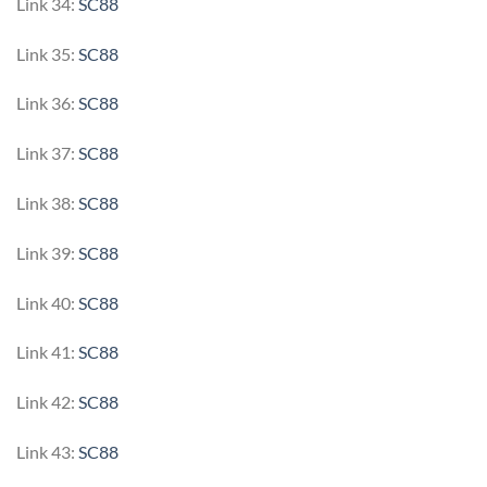
Link 34:
SC88
Link 35:
SC88
Link 36:
SC88
Link 37:
SC88
Link 38:
SC88
Link 39:
SC88
Link 40:
SC88
Link 41:
SC88
Link 42:
SC88
Link 43:
SC88