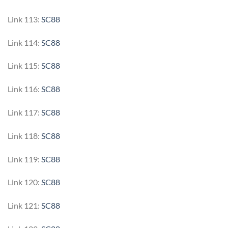
Link 113:
SC88
Link 114:
SC88
Link 115:
SC88
Link 116:
SC88
Link 117:
SC88
Link 118:
SC88
Link 119:
SC88
Link 120:
SC88
Link 121:
SC88