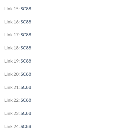
Link 15:
SC88
Link 16:
SC88
Link 17:
SC88
Link 18:
SC88
Link 19:
SC88
Link 20:
SC88
Link 21:
SC88
Link 22:
SC88
Link 23:
SC88
Link 24:
SC88