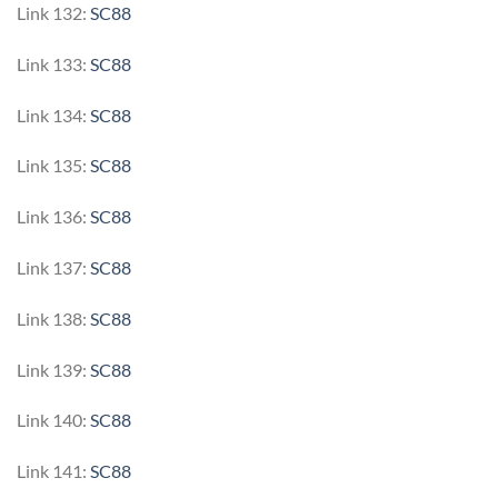
Link 132:
SC88
Link 133:
SC88
Link 134:
SC88
Link 135:
SC88
Link 136:
SC88
Link 137:
SC88
Link 138:
SC88
Link 139:
SC88
Link 140:
SC88
Link 141:
SC88