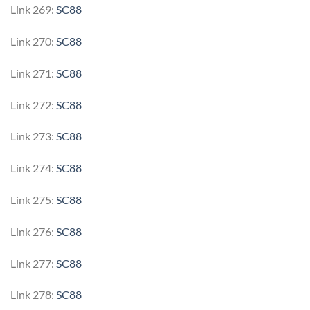
Link 269:
SC88
Link 270:
SC88
Link 271:
SC88
Link 272:
SC88
Link 273:
SC88
Link 274:
SC88
Link 275:
SC88
Link 276:
SC88
Link 277:
SC88
Link 278:
SC88