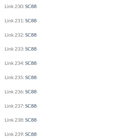
Link 230:
SC88
Link 231:
SC88
Link 232:
SC88
Link 233:
SC88
Link 234:
SC88
Link 235:
SC88
Link 236:
SC88
Link 237:
SC88
Link 238:
SC88
Link 239:
SC88