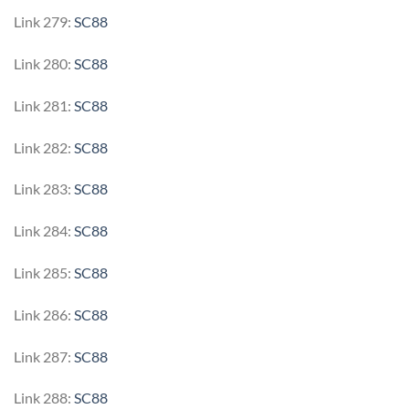
Link 279:
SC88
Link 280:
SC88
Link 281:
SC88
Link 282:
SC88
Link 283:
SC88
Link 284:
SC88
Link 285:
SC88
Link 286:
SC88
Link 287:
SC88
Link 288:
SC88