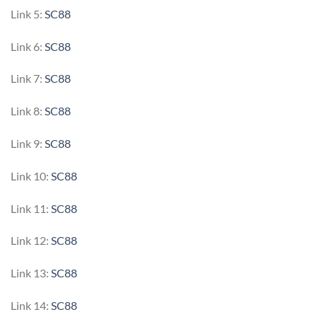
Link 5:
SC88
Link 6:
SC88
Link 7:
SC88
Link 8:
SC88
Link 9:
SC88
Link 10:
SC88
Link 11:
SC88
Link 12:
SC88
Link 13:
SC88
Link 14:
SC88