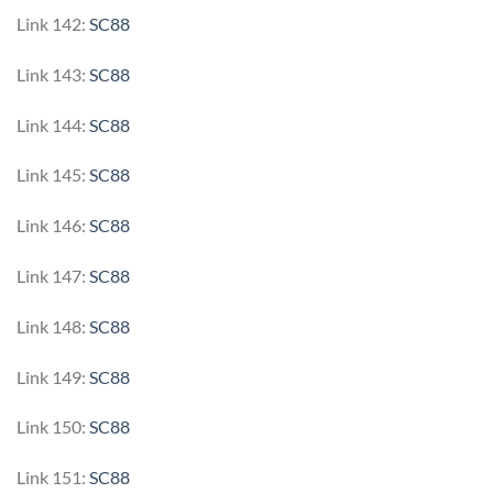
Link 142:
SC88
Link 143:
SC88
Link 144:
SC88
Link 145:
SC88
Link 146:
SC88
Link 147:
SC88
Link 148:
SC88
Link 149:
SC88
Link 150:
SC88
Link 151:
SC88