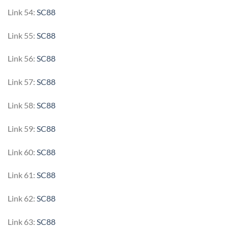
Link 54:
SC88
Link 55:
SC88
Link 56:
SC88
Link 57:
SC88
Link 58:
SC88
Link 59:
SC88
Link 60:
SC88
Link 61:
SC88
Link 62:
SC88
Link 63:
SC88