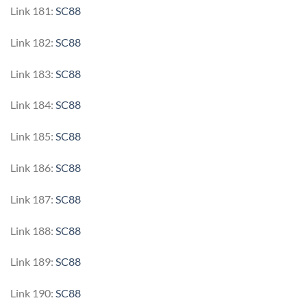
Link 181:
SC88
Link 182:
SC88
Link 183:
SC88
Link 184:
SC88
Link 185:
SC88
Link 186:
SC88
Link 187:
SC88
Link 188:
SC88
Link 189:
SC88
Link 190:
SC88