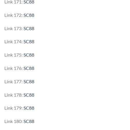
Link 171:
SC88
Link 172:
SC88
Link 173:
SC88
Link 174:
SC88
Link 175:
SC88
Link 176:
SC88
Link 177:
SC88
Link 178:
SC88
Link 179:
SC88
Link 180:
SC88