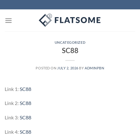
Skip
to
content
UNCATEGORIZED
SC88
POSTED ON
JULY 2, 2026
BY
ADMINPBN
Link 1:
SC88
Link 2:
SC88
Link 3:
SC88
Link 4:
SC88