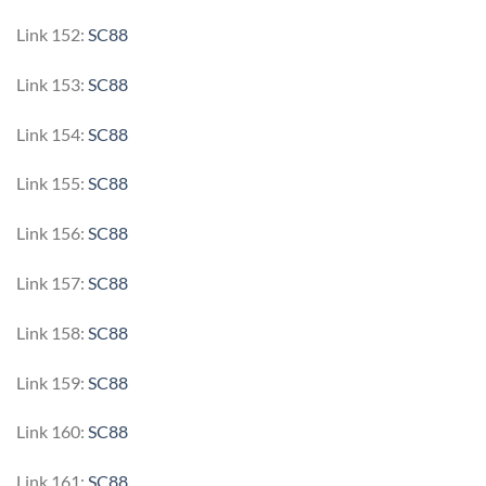
Link 152:
SC88
Link 153:
SC88
Link 154:
SC88
Link 155:
SC88
Link 156:
SC88
Link 157:
SC88
Link 158:
SC88
Link 159:
SC88
Link 160:
SC88
Link 161:
SC88